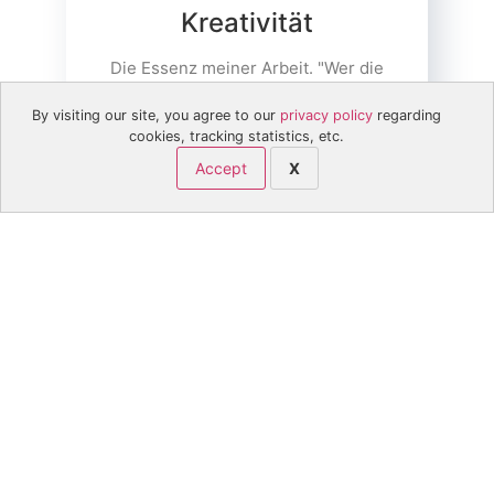
Kreativität
Die Essenz meiner Arbeit. "Wer die
Neugier verliert hat schon verloren!"
By visiting our site, you agree to our
privacy policy
regarding
cookies, tracking statistics, etc.
Accept
X
Qualität
Das Ziel meiner Arbeit. Die eigene
Ansprüche treiben mich an!